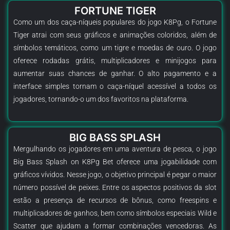
FORTUNE TIGER
Como um dos caça-níqueis populares do jogo
K8Pg
, o Fortune
Tiger atrai com seus gráficos e animações coloridos, além de
símbolos temáticos, como um tigre e moedas de ouro. O jogo
oferece rodadas grátis, multiplicadores e minijogos para
aumentar suas chances de ganhar. O alto pagamento e a
interface simples tornam o caça-níquel acessível a todos os
jogadores, tornando-o um dos favoritos na plataforma.
BIG BASS SPLASH
Mergulhando os jogadores em uma aventura de pesca, o jogo
Big Bass Splash on K8Pg Bet oferece uma jogabilidade com
gráficos vívidos. Nesse jogo, o objetivo principal é pegar o maior
número possível de peixes. Entre os aspectos positivos da slot
estão a presença de recursos de bônus, como freespins e
multiplicadores de ganhos, bem como símbolos especiais Wild e
Scatter que ajudam a formar combinações vencedoras. As