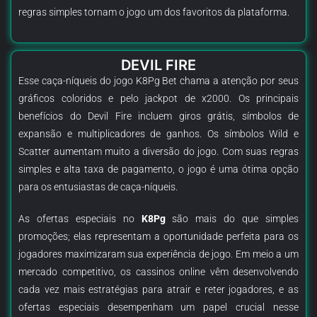
regras simples tornam o jogo um dos favoritos da plataforma.
DEVIL FIRE
Esse caça-níqueis do jogo K8Pg Bet chama a atenção por seus
gráficos coloridos e pelo jackpot de x2000. Os principais
benefícios do Devil Fire incluem giros grátis, símbolos de
expansão e multiplicadores de ganhos. Os símbolos Wild e
Scatter aumentam muito a diversão do jogo. Com suas regras
simples e alta taxa de pagamento, o jogo é uma ótima opção
para os entusiastas de caça-níqueis.
As ofertas especiais no
K8Pg
são mais do que simples
promoções; elas representam a oportunidade perfeita para os
jogadores maximizaram sua experiência de jogo. Em meio a um
mercado competitivo, os cassinos online vêm desenvolvendo
cada vez mais estratégias para atrair e reter jogadores, e as
ofertas especiais desempenham um papel crucial nesse